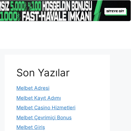
Son Yazılar
Melbet Adresi
Melbet Kayıt Adımı
Melbet Casino Hizmetleri
Melbet Çevrimiçi Bonus
Melbet Giriş