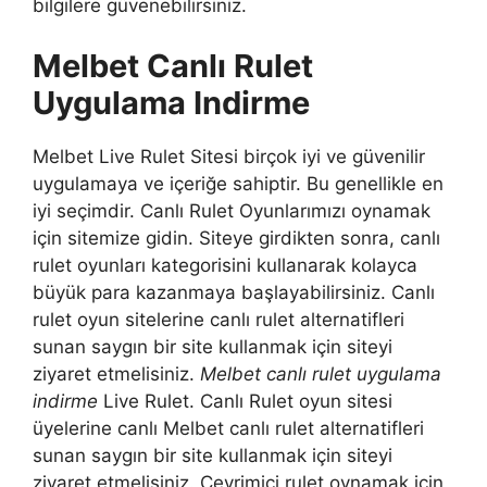
bilgilere güvenebilirsiniz.
Melbet Canlı Rulet
Uygulama Indirme
Melbet Live Rulet Sitesi birçok iyi ve güvenilir
uygulamaya ve içeriğe sahiptir. Bu genellikle en
iyi seçimdir. Canlı Rulet Oyunlarımızı oynamak
için sitemize gidin. Siteye girdikten sonra, canlı
rulet oyunları kategorisini kullanarak kolayca
büyük para kazanmaya başlayabilirsiniz. Canlı
rulet oyun sitelerine canlı rulet alternatifleri
sunan saygın bir site kullanmak için siteyi
ziyaret etmelisiniz.
Melbet canlı rulet uygulama
indirme
Live Rulet. Canlı Rulet oyun sitesi
üyelerine canlı Melbet canlı rulet alternatifleri
sunan saygın bir site kullanmak için siteyi
ziyaret etmelisiniz. Çevrimiçi rulet oynamak için,