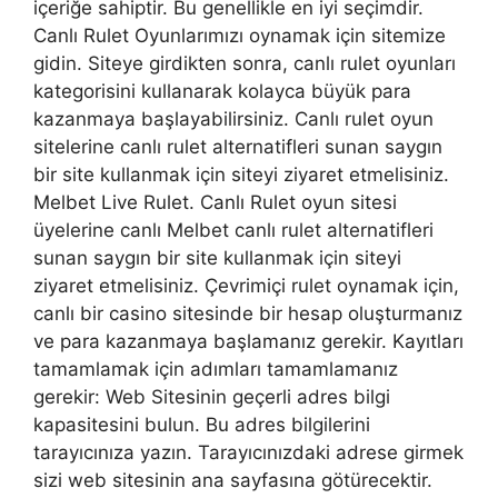
içeriğe sahiptir. Bu genellikle en iyi seçimdir.
Canlı Rulet Oyunlarımızı oynamak için sitemize
gidin. Siteye girdikten sonra, canlı rulet oyunları
kategorisini kullanarak kolayca büyük para
kazanmaya başlayabilirsiniz. Canlı rulet oyun
sitelerine canlı rulet alternatifleri sunan saygın
bir site kullanmak için siteyi ziyaret etmelisiniz.
Melbet Live Rulet. Canlı Rulet oyun sitesi
üyelerine canlı Melbet canlı rulet alternatifleri
sunan saygın bir site kullanmak için siteyi
ziyaret etmelisiniz. Çevrimiçi rulet oynamak için,
canlı bir casino sitesinde bir hesap oluşturmanız
ve para kazanmaya başlamanız gerekir. Kayıtları
tamamlamak için adımları tamamlamanız
gerekir: Web Sitesinin geçerli adres bilgi
kapasitesini bulun. Bu adres bilgilerini
tarayıcınıza yazın. Tarayıcınızdaki adrese girmek
sizi web sitesinin ana sayfasına götürecektir.