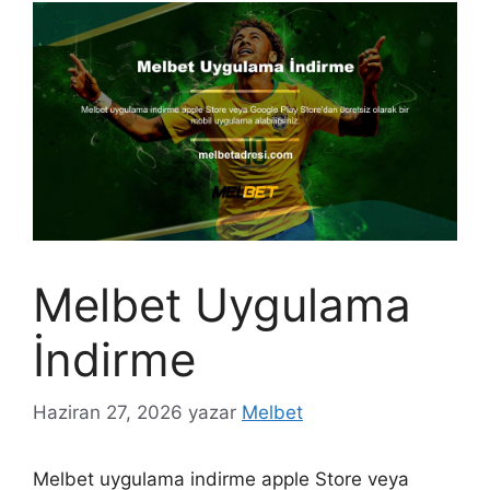
Melbet Uygulama
İndirme
Haziran 27, 2026
yazar
Melbet
Melbet uygulama indirme apple Store veya