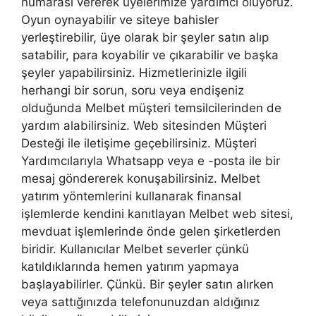
numarası vererek üyelerimize yardımcı oluyoruz.
Oyun oynayabilir ve siteye bahisler
yerleştirebilir, üye olarak bir şeyler satın alıp
satabilir, para koyabilir ve çıkarabilir ve başka
şeyler yapabilirsiniz. Hizmetlerinizle ilgili
herhangi bir sorun, soru veya endişeniz
olduğunda Melbet müşteri temsilcilerinden de
yardım alabilirsiniz. Web sitesinden Müşteri
Desteği ile iletişime geçebilirsiniz. Müşteri
Yardımcılarıyla Whatsapp veya e -posta ile bir
mesaj göndererek konuşabilirsiniz. Melbet
yatırım yöntemlerini kullanarak finansal
işlemlerde kendini kanıtlayan Melbet web sitesi,
mevduat işlemlerinde önde gelen şirketlerden
biridir. Kullanıcılar Melbet severler çünkü
katıldıklarında hemen yatırım yapmaya
başlayabilirler. Çünkü. Bir şeyler satın alırken
veya sattığınızda telefonunuzdan aldığınız