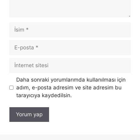
İsim
E-
posta
İnternet
sitesi
Daha sonraki yorumlarımda kullanılması için
adım, e-posta adresim ve site adresim bu
tarayıcıya kaydedilsin.