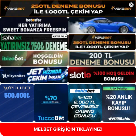
×
MELBET GİRİŞ İÇİN TIKLAYINIZ!