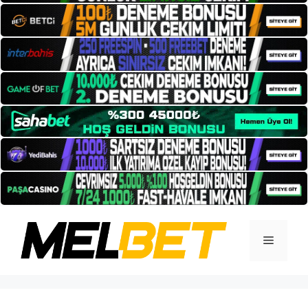
İçeriğe
atla
Menü