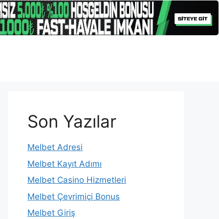
Son Yazılar
Melbet Adresi
Melbet Kayıt Adımı
Melbet Casino Hizmetleri
Melbet Çevrimiçi Bonus
Melbet Giriş