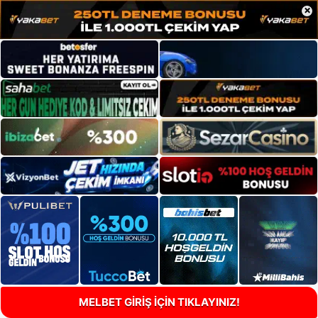
×
MELBET GİRİŞ İÇİN TIKLAYINIZ!