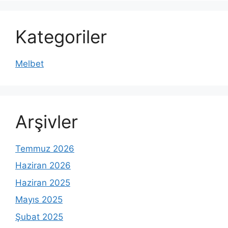
Kategoriler
Melbet
Arşivler
Temmuz 2026
Haziran 2026
Haziran 2025
Mayıs 2025
Şubat 2025