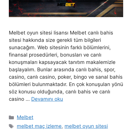
Melbet oyun sitesi lisansı Melbet canlı bahis
sitesi hakkında size gerekli tüm bilgileri
sunacağım. Web sitesinin farklı bölümlerini,
finansal prosedürleri, bonusları ve canlı
konuşmaları kapsayacak tanıtım makalemizle
başlayalım. Bunlar arasında canlı bahis, spor,
casino, canlı casino, poker, bingo ve sanal bahis
bölümleri bulunmaktadır. En çok konuşulan yönü
söz konusu olduğunda, canlı bahis ve canlı
casino …
Devamını oku
Kategoriler
Melbet
Etiketler
melbet maç izleme
,
melbet oyun sitesi