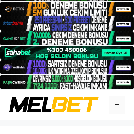
İçeriğe
atla
Menü