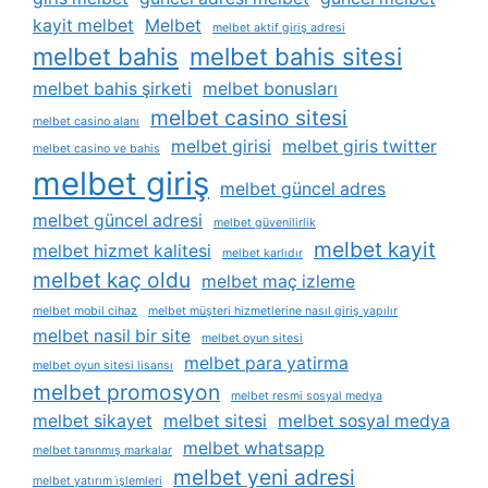
kayit melbet
Melbet
melbet aktif giriş adresi
melbet bahis
melbet bahis sitesi
melbet bahis şirketi
melbet bonusları
melbet casino sitesi
melbet casino alanı
melbet girisi
melbet giris twitter
melbet casino ve bahis
melbet giriş
melbet güncel adres
melbet güncel adresi
melbet güvenilirlik
melbet kayit
melbet hizmet kalitesi
melbet karlıdır
melbet kaç oldu
melbet maç izleme
melbet mobil cihaz
melbet müşteri hizmetlerine nasıl giriş yapılır
melbet nasil bir site
melbet oyun sitesi
melbet para yatirma
melbet oyun sitesi lisansı
melbet promosyon
melbet resmi sosyal medya
melbet sikayet
melbet sitesi
melbet sosyal medya
melbet whatsapp
melbet tanınmış markalar
melbet yeni adresi
melbet yatırım i̇şlemleri