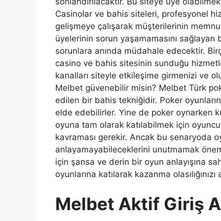
sonlandırılacaktır. Bu siteye üye olabilmek
Casinolar ve bahis siteleri, profesyonel hiz
gelişmeye çalışarak müşterilerinin memnu
üyelerinin sorun yaşamamasını sağlayan b
sorunlara anında müdahale edecektir. Birço
casino ve bahis sitesinin sunduğu hizmet
kanalları siteyle etkileşime girmenizi ve o
Melbet güvenebilir misin? Melbet Türk pok
edilen bir bahis tekniğidir. Poker oyunları
elde edebilirler. Yine de poker oynarken ku
oyuna tam olarak katılabilmek için oyuncul
kavraması gerekir. Ancak bu senaryoda o
anlayamayabileceklerini unutmamak önemlidi
için şansa ve derin bir oyun anlayışına sa
oyunlarına katılarak kazanma olasılığınızı ar
Melbet Aktif Giriş 