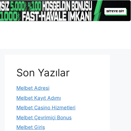
Son Yazılar
Melbet Adresi
Melbet Kayıt Adımı
Melbet Casino Hizmetleri
Melbet Çevrimiçi Bonus
Melbet Giriş