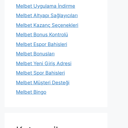
Melbet Uygulama İndirme
Melbet Altyapı Sağlayıcıları
Melbet Kazanç Seçenekleri
Melbet Bonus Kontrolü
Melbet Espor Bahisleri
Melbet Bonusları
Melbet Yeni Giriş Adresi
Melbet Spor Bahisleri
Melbet Müşteri Desteği
Melbet Bingo