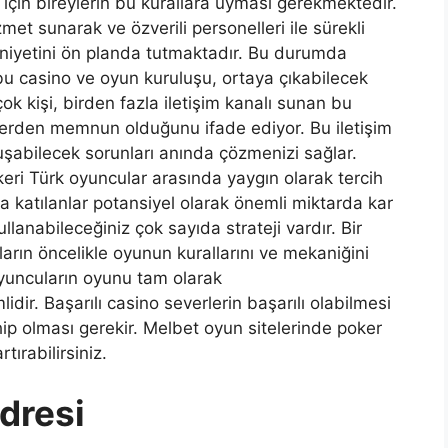
 için bireylerin bu kurallara uyması gerekmektedir.
met sunarak ve özverili personelleri ile sürekli
niyetini ön planda tutmaktadır. Bu durumda
u casino ve oyun kuruluşu, ortaya çıkabilecek
k kişi, birden fazla iletişim kanalı sunan bu
lerden memnun olduğunu ifade ediyor. Bu iletişim
luşabilecek sorunları anında çözmenizi sağlar.
eri Türk oyuncular arasında yaygın olarak tercih
na katılanlar potansiyel olarak önemli miktarda kar
llanabileceğiniz çok sayıda strateji vardır. Bir
arın öncelikle oyunun kurallarını ve mekaniğini
yuncuların oyunu tam olarak
r. Başarılı casino severlerin başarılı olabilmesi
hip olması gerekir. Melbet oyun sitelerinde poker
tırabilirsiniz.
Adresi