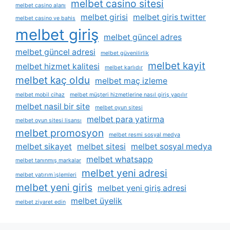
melbet casino sitesi
melbet casino alanı
melbet girisi
melbet giris twitter
melbet casino ve bahis
melbet giriş
melbet güncel adres
melbet güncel adresi
melbet güvenilirlik
melbet kayit
melbet hizmet kalitesi
melbet karlıdır
melbet kaç oldu
melbet maç izleme
melbet mobil cihaz
melbet müşteri hizmetlerine nasıl giriş yapılır
melbet nasil bir site
melbet oyun sitesi
melbet para yatirma
melbet oyun sitesi lisansı
melbet promosyon
melbet resmi sosyal medya
melbet sikayet
melbet sitesi
melbet sosyal medya
melbet whatsapp
melbet tanınmış markalar
melbet yeni adresi
melbet yatırım i̇şlemleri
melbet yeni giris
melbet yeni giriş adresi
melbet üyelik
melbet ziyaret edin