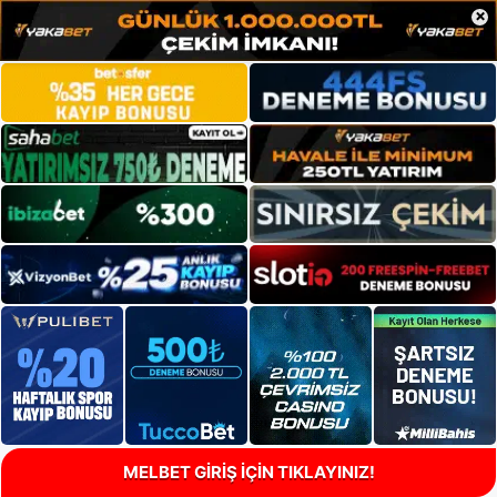
×
MELBET GİRİŞ İÇİN TIKLAYINIZ!