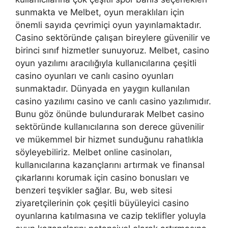
sunmakta ve Melbet, oyun meraklıları için
önemli sayıda çevrimiçi oyun yayınlamaktadır.
Casino sektöründe çalışan bireylere güvenilir ve
birinci sınıf hizmetler sunuyoruz. Melbet, casino
oyun yazılımı aracılığıyla kullanıcılarına çeşitli
casino oyunları ve canlı casino oyunları
sunmaktadır. Dünyada en yaygın kullanılan
casino yazılımı casino ve canlı casino yazılımıdır.
Bunu göz önünde bulundurarak Melbet casino
sektöründe kullanıcılarına son derece güvenilir
ve mükemmel bir hizmet sunduğunu rahatlıkla
söyleyebiliriz. Melbet online casinoları,
kullanıcılarına kazançlarını artırmak ve finansal
çıkarlarını korumak için casino bonusları ve
benzeri teşvikler sağlar. Bu, web sitesi
ziyaretçilerinin çok çeşitli büyüleyici casino
oyunlarına katılmasına ve cazip teklifler yoluyla