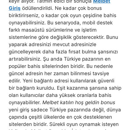
keyif alıyor. Tatmin edici bir sonuçla
Melbet
Giriş
ödüllendirildi. Ne kadar çok bonus
biriktirirseniz, o kadar çok oyun çeşidine bahis
oynayabilirsiniz. Bu senaryoda, mobil destek
farklı masaüstü sürümlerine ve işletim
sistemlerine göre değişiklik gösterecektir. Bunu
yaparak adresinizi mevcut adresinizle
güncelleyerek daha fazla fırsat bulma şansınızı
artırabilirsiniz. Şu anda Türkiye pazarının en
popüler bahis sitelerinden biridir. Bu nedenle
güncel adresin her zaman bilinmesi tavsiye
edilir. Yeni bağlantı adresi kullanılarak güvenli
bir bağlantı kuruldu. Eşit kazanma şansına sahip
olan kullanıcılar daha yüksek oranlarla bahis
oynayabilirler.
Melbet katılın hoş geldin bonus
yeni giriş sadece Türkiye pazarında değil, dünya
çapında çeşitli ülkelerde en çok desteklenen
sitelerden biridir. Sürekli oyun oynamak isteyen