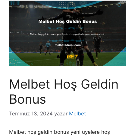
Melbet Hoş Geldin
Bonus
Temmuz 13, 2024
yazar
Melbet
Melbet hoş geldin bonus yeni üyelere hoş