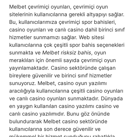
Melbet çevrimiçi oyunları, çevrimiçi oyun
sitelerinin kullanıcılarına gerekli altyapıyı sağlar.
Bu, kullanıcılarımıza çevrimiçi spor bahisleri,
casino oyunları ve canlı casino dahil birinci sınıf
hizmetler sunmamızı sağlar. Web sitesi
kullanıcılarına çok çeşitli spor bahis seçenekleri
sunmakta ve
Melbet risksiz bahis
, oyun
meraklıları için önemli sayıda çevrimiçi oyun
yayınlamaktadır. Casino sektöründe çalışan
bireylere güvenilir ve birinci sınıf hizmetler
sunuyoruz. Melbet, casino oyun yazılımı
aracılığıyla kullanıcılarına çeşitli casino oyunları
ve canlı casino oyunları sunmaktadır. Dünyada
en yaygın kullanılan casino yazılımı casino ve
canlı casino yazılımıdır. Bunu göz önünde
bulundurarak Melbet casino sektöründe
kullanıcılarına son derece güvenilir ve
mükemmel bir hizmet sunduğunu rahatlıkla