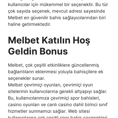
kullanıcılar için mükemmel bir seçenektir. Bu tür
çok sayıda seçenek, mevcut adresi sayesinde
Melbet en güvenilir bahis sağlayıcılarından biri
haline getirmektedir.
Melbet Katılın Hoş
Geldin Bonus
Melbet, çok çeşitli etkinliklere güncellenmiş
bağlantıların eklenmesi yoluyla bahisçilere ek
seçenekler sunar.
Melbet çevrimiçi oyunları, çevrimiçi oyun
sitelerinin kullanıcılarına gerekli altyapıyı sağlar.
Bu, kullanıcılarımıza çevrimiçi spor bahisleri,
casino oyunları ve canlı casino dahil birinci sınıf
hizmetler sunmamızı sağlar. Web sitesi
kullanıcılarına çok çeşitli spor bahis seçenekleri