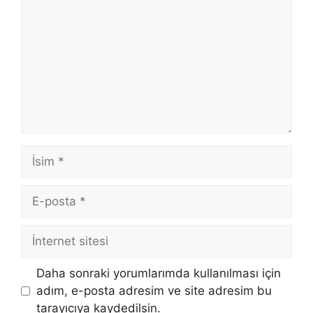
İsim
E-
posta
İnternet
sitesi
Daha sonraki yorumlarımda kullanılması için
adım, e-posta adresim ve site adresim bu
tarayıcıya kaydedilsin.