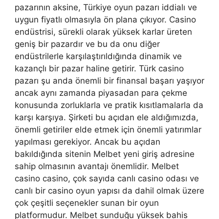
pazarının aksine, Türkiye oyun pazarı iddialı ve
uygun fiyatlı olmasıyla ön plana çıkıyor. Casino
endüstrisi, sürekli olarak yüksek karlar üreten
geniş bir pazardır ve bu da onu diğer
endüstrilerle karşılaştırıldığında dinamik ve
kazançlı bir pazar haline getirir. Türk casino
pazarı şu anda önemli bir finansal başarı yaşıyor
ancak aynı zamanda piyasadan para çekme
konusunda zorluklarla ve pratik kısıtlamalarla da
karşı karşıya. Şirketi bu açıdan ele aldığımızda,
önemli getiriler elde etmek için önemli yatırımlar
yapılması gerekiyor. Ancak bu açıdan
bakıldığında sitenin Melbet yeni giriş adresine
sahip olmasının avantajı önemlidir. Melbet
casino casino, çok sayıda canlı casino odası ve
canlı bir casino oyun yapısı da dahil olmak üzere
çok çeşitli seçenekler sunan bir oyun
platformudur. Melbet sunduğu yüksek bahis