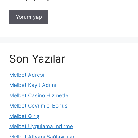
Son Yazılar
Melbet Adresi
Melbet Kayıt Adımı
Melbet Casino Hizmetleri
Melbet Çevrimiçi Bonus
Melbet Giriş
Melbet Uygulama İndirme
Melbet Altyapı Sağlayıcıları