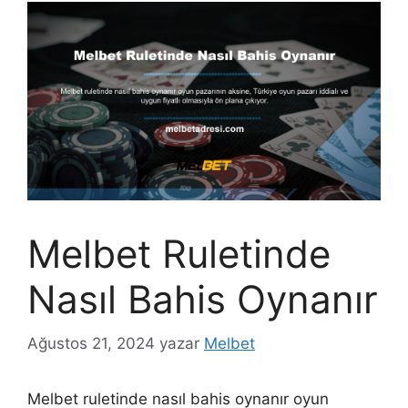
Melbet Ruletinde
Nasıl Bahis Oynanır
Ağustos 21, 2024
yazar
Melbet
Melbet ruletinde nasıl bahis oynanır oyun