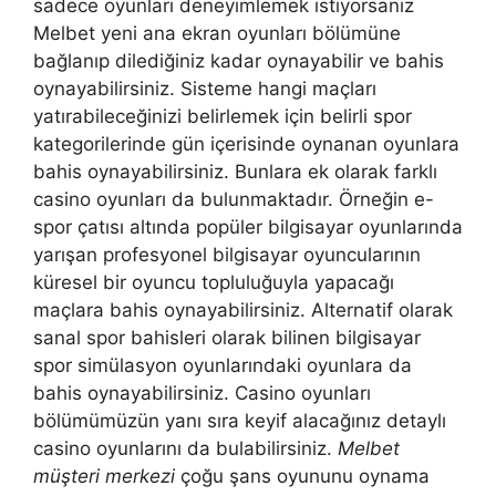
sadece oyunları deneyimlemek istiyorsanız
Melbet yeni ana ekran oyunları bölümüne
bağlanıp dilediğiniz kadar oynayabilir ve bahis
oynayabilirsiniz. Sisteme hangi maçları
yatırabileceğinizi belirlemek için belirli spor
kategorilerinde gün içerisinde oynanan oyunlara
bahis oynayabilirsiniz. Bunlara ek olarak farklı
casino oyunları da bulunmaktadır. Örneğin e-
spor çatısı altında popüler bilgisayar oyunlarında
yarışan profesyonel bilgisayar oyuncularının
küresel bir oyuncu topluluğuyla yapacağı
maçlara bahis oynayabilirsiniz. Alternatif olarak
sanal spor bahisleri olarak bilinen bilgisayar
spor simülasyon oyunlarındaki oyunlara da
bahis oynayabilirsiniz. Casino oyunları
bölümümüzün yanı sıra keyif alacağınız detaylı
casino oyunlarını da bulabilirsiniz.
Melbet
müşteri merkezi
çoğu şans oyununu oynama