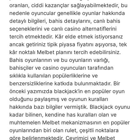
oranları, ciddi kazançlar sağlayabilmektedir, bu
nedenle oyuncular genellikle oyunlar hakkında
detaylı bilgileri, bahis detaylarını, canlı bahis
seçeneklerini ve canlı casino alternatiflerini
tercih etmektedir. Kâr elde etmek istiyorsanız
ancak getiriniz tipik piyasa fiyatını aşıyorsa, tek
kâr noktalı Melbet planını tercih edebilirsiniz.
Bahis oyunlarının ve bu oyunların varlığı,
bahisçiler ve casino oyuncuları tarafından
sıklıkla kullanılan popülerliklerine ve
benzersizliklerine katkıda bulunmaktadır. Bir
önceki yazımızda blackjack’in en popüler oyun
olduğunu paylaşmış ve oyunun kuralları
hakkında bazı bilgiler vermiştik. Blackjack oyunu
kadar bilinen, kendine has kuralları olan ve
muhtemelen Melbet mekanizmasının en popüler
oyunlarından biri olan rulet, çeşitli noktalara
göre belirlenmektedir. Çevrimiçi ve Melbet