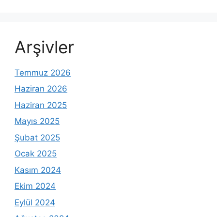
Arşivler
Temmuz 2026
Haziran 2026
Haziran 2025
Mayıs 2025
Şubat 2025
Ocak 2025
Kasım 2024
Ekim 2024
Eylül 2024