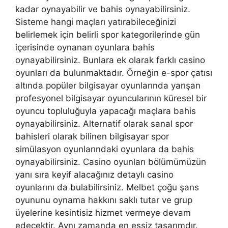
kadar oynayabilir ve bahis oynayabilirsiniz.
Sisteme hangi maçları yatırabileceğinizi
belirlemek için belirli spor kategorilerinde gün
içerisinde oynanan oyunlara bahis
oynayabilirsiniz. Bunlara ek olarak farklı casino
oyunları da bulunmaktadır. Örneğin e-spor çatısı
altında popüler bilgisayar oyunlarında yarışan
profesyonel bilgisayar oyuncularının küresel bir
oyuncu topluluğuyla yapacağı maçlara bahis
oynayabilirsiniz. Alternatif olarak sanal spor
bahisleri olarak bilinen bilgisayar spor
simülasyon oyunlarındaki oyunlara da bahis
oynayabilirsiniz. Casino oyunları bölümümüzün
yanı sıra keyif alacağınız detaylı casino
oyunlarını da bulabilirsiniz. Melbet çoğu şans
oyununu oynama hakkını saklı tutar ve grup
üyelerine kesintisiz hizmet vermeye devam
edecektir. Aynı zamanda en eşsiz tasarımdır.