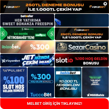
×
MELBET GİRİŞ İÇİN TIKLAYINIZ!