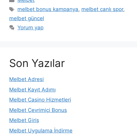
Melbet
Etiketler
melbet bonus kampanya
,
melbet canlı spor
,
melbet güncel
Yorum yap
Son Yazılar
Melbet Adresi
Melbet Kayıt Adımı
Melbet Casino Hizmetleri
Melbet Çevrimiçi Bonus
Melbet Giriş
Melbet Uygulama İndirme