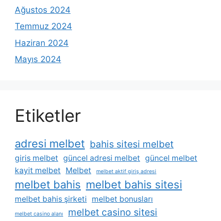
Ağustos 2024
Temmuz 2024
Haziran 2024
Mayıs 2024
Etiketler
adresi melbet
bahis sitesi melbet
giris melbet
güncel adresi melbet
güncel melbet
kayit melbet
Melbet
melbet aktif giriş adresi
melbet bahis
melbet bahis sitesi
melbet bahis şirketi
melbet bonusları
melbet casino sitesi
melbet casino alanı