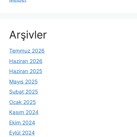
Arşivler
Temmuz 2026
Haziran 2026
Haziran 2025
Mayıs 2025
Şubat 2025
Ocak 2025
Kasım 2024
Ekim 2024
Eylül 2024