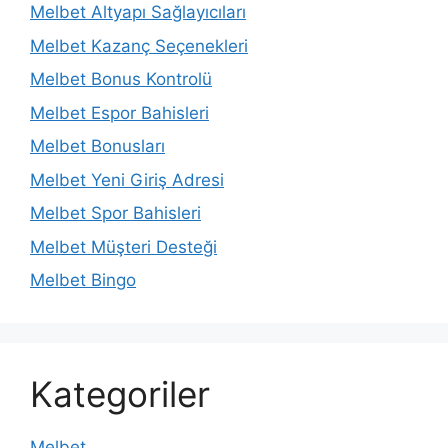
Melbet Altyapı Sağlayıcıları
Melbet Kazanç Seçenekleri
Melbet Bonus Kontrolü
Melbet Espor Bahisleri
Melbet Bonusları
Melbet Yeni Giriş Adresi
Melbet Spor Bahisleri
Melbet Müşteri Desteği
Melbet Bingo
Kategoriler
Melbet