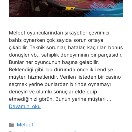
Melbet oyuncularından şikayetler çevrimiçi
bahis oynarken çok sayıda sorun ortaya
çıkabilir. Teknik sorunlar, hatalar, kaçırılan bonus
dönüşler vb., sahiplik deneyiminin bir parçasıdır.
Bunlar her oyuncunun başına gelebilir.
Beklendiği gibi, bu durumda öncelikli endişe
müşteri hizmetleridir. Verilen listeden bir casino
seçmek yerine bunlardan birinde oynamayı
deneyin ve olumlu sonuçlar elde edip
etmediğinizi görün. Bunun yerine müşteri …
Devamını oku
Kategoriler
Melbet