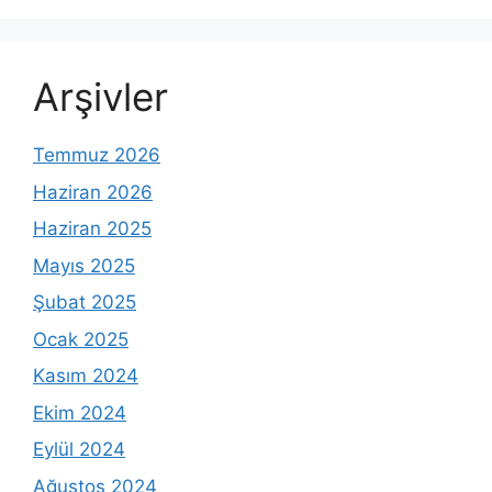
Arşivler
Temmuz 2026
Haziran 2026
Haziran 2025
Mayıs 2025
Şubat 2025
Ocak 2025
Kasım 2024
Ekim 2024
Eylül 2024
Ağustos 2024