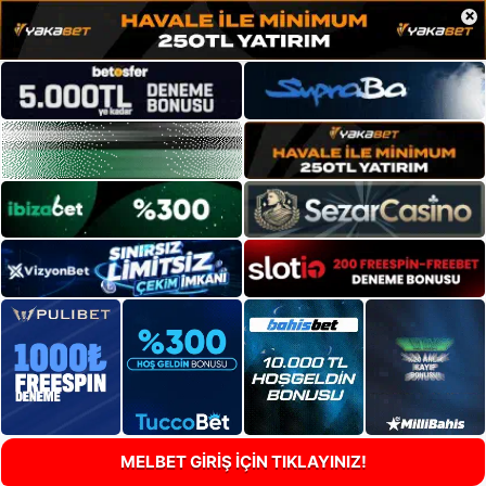
×
MELBET GİRİŞ İÇİN TIKLAYINIZ!