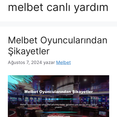
melbet canlı yardım
Melbet Oyuncularından
Şikayetler
Ağustos 7, 2024
yazar
Melbet