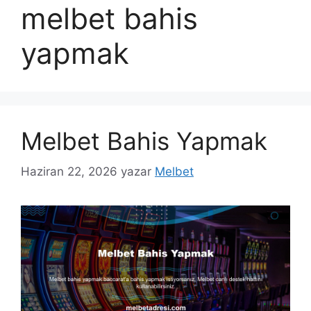
melbet bahis
yapmak
Melbet Bahis Yapmak
Haziran 22, 2026
yazar
Melbet