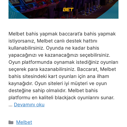
Melbet bahis yapmak baccarat’a bahis yapmak
istiyorsanız, Melbet canlı destek hattını
kullanabilirsiniz. Oyunda ne kadar bahis
yapacağınızı ve kazanacağınızı seçebilirsiniz.
Oyun platformunda oynamak istediğiniz oyunları
seçerek para kazanabilirsiniz. Baccarat, Melbet
bahis sitesindeki kart oyunları için ana ilham
kaynağıdır. Oyun siteleri iyi müşteri ve oyun
desteğine sahip olmalıdır. Melbet bahis
platformu en kaliteli blackjack oyunlarını sunar.
…
Devamını oku
Kategoriler
Melbet