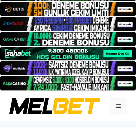
İçeriğe
atla
Menü