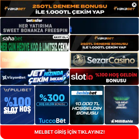
×
MELBET GİRİŞ İÇİN TIKLAYINIZ!