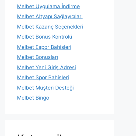
Melbet Uygulama İndirme
Melbet Altyapı Sağlayıcıları
Melbet Kazanç Seçenekleri
Melbet Bonus Kontrolü
Melbet Espor Bahisleri
Melbet Bonusları
Melbet Yeni Giriş Adresi
Melbet Spor Bahisleri
Melbet Müşteri Desteği
Melbet Bingo