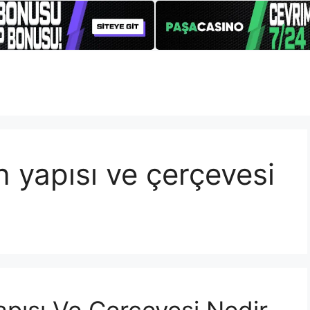
 yapısı ve çerçevesi