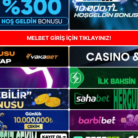
MELBET GİRİŞ İÇİN TIKLAYINIZ!