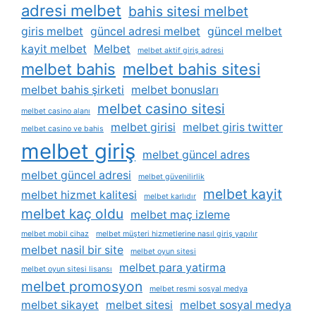
adresi melbet
bahis sitesi melbet
giris melbet
güncel adresi melbet
güncel melbet
kayit melbet
Melbet
melbet aktif giriş adresi
melbet bahis
melbet bahis sitesi
melbet bahis şirketi
melbet bonusları
melbet casino sitesi
melbet casino alanı
melbet girisi
melbet giris twitter
melbet casino ve bahis
melbet giriş
melbet güncel adres
melbet güncel adresi
melbet güvenilirlik
melbet kayit
melbet hizmet kalitesi
melbet karlıdır
melbet kaç oldu
melbet maç izleme
melbet mobil cihaz
melbet müşteri hizmetlerine nasıl giriş yapılır
melbet nasil bir site
melbet oyun sitesi
melbet para yatirma
melbet oyun sitesi lisansı
melbet promosyon
melbet resmi sosyal medya
melbet sikayet
melbet sitesi
melbet sosyal medya