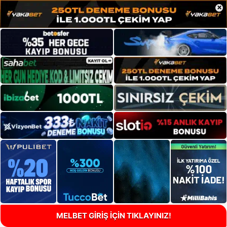
×
MELBET GİRİŞ İÇİN TIKLAYINIZ!