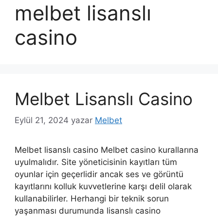
melbet lisanslı
casino
Melbet Lisanslı Casino
Eylül 21, 2024
yazar
Melbet
Melbet lisanslı casino Melbet casino kurallarına
uyulmalıdır. Site yöneticisinin kayıtları tüm
oyunlar için geçerlidir ancak ses ve görüntü
kayıtlarını kolluk kuvvetlerine karşı delil olarak
kullanabilirler. Herhangi bir teknik sorun
yaşanması durumunda lisanslı casino