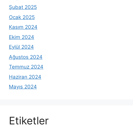
Şubat 2025
Ocak 2025
Kasım 2024
Ekim 2024
Eylül 2024
Ağustos 2024
Temmuz 2024
Haziran 2024
Mayıs 2024
Etiketler