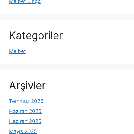
Melbet Bingo
Kategoriler
Melbet
Arşivler
Temmuz 2026
Haziran 2026
Haziran 2025
Mayıs 2025