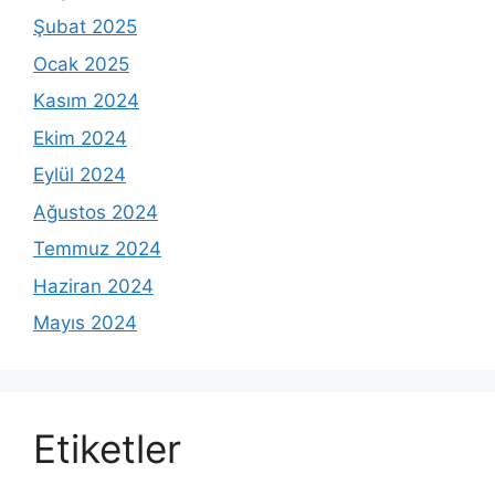
Şubat 2025
Ocak 2025
Kasım 2024
Ekim 2024
Eylül 2024
Ağustos 2024
Temmuz 2024
Haziran 2024
Mayıs 2024
Etiketler