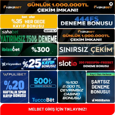
×
MELBET GİRİŞ İÇİN TIKLAYINIZ!