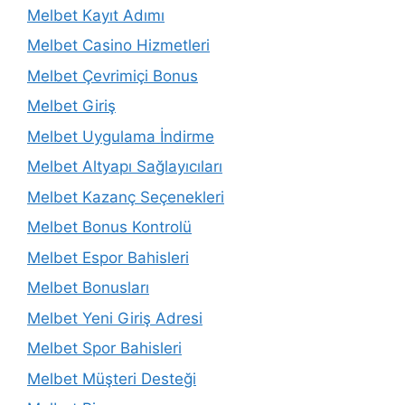
Melbet Kayıt Adımı
Melbet Casino Hizmetleri
Melbet Çevrimiçi Bonus
Melbet Giriş
Melbet Uygulama İndirme
Melbet Altyapı Sağlayıcıları
Melbet Kazanç Seçenekleri
Melbet Bonus Kontrolü
Melbet Espor Bahisleri
Melbet Bonusları
Melbet Yeni Giriş Adresi
Melbet Spor Bahisleri
Melbet Müşteri Desteği