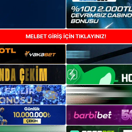
MELBET GİRİŞ İÇİN TIKLAYINIZ!