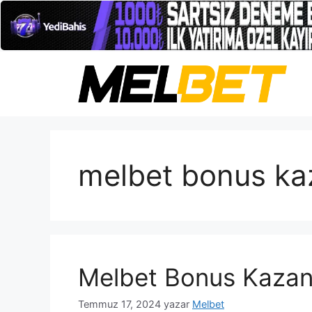
İçeriğe
atla
melbet bonus ka
Melbet Bonus Kazan
Temmuz 17, 2024
yazar
Melbet