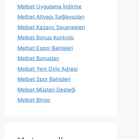
Melbet Uygulama İndirme
Melbet Altyapı Sağlayıcıları
Melbet Kazanç Seçenekleri
Melbet Bonus Kontrolü
Melbet Espor Bahisleri
Melbet Bonusları
Melbet Yeni Giriş Adresi
Melbet Spor Bahisleri
Melbet Müşteri Desteği
Melbet Bingo