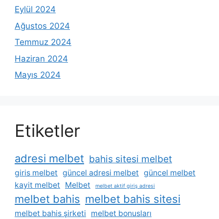
Eylül 2024
Ağustos 2024
Temmuz 2024
Haziran 2024
Mayıs 2024
Etiketler
adresi melbet
bahis sitesi melbet
giris melbet
güncel adresi melbet
güncel melbet
kayit melbet
Melbet
melbet aktif giriş adresi
melbet bahis
melbet bahis sitesi
melbet bahis şirketi
melbet bonusları