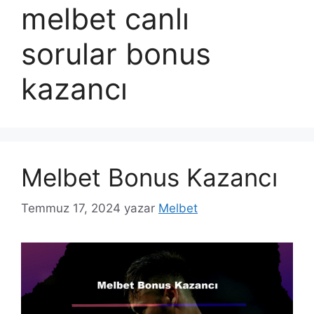
melbet canlı
sorular bonus
kazancı
Melbet Bonus Kazancı
Temmuz 17, 2024
yazar
Melbet